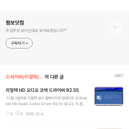
로그 정보
짬보닷컴
주섬주섬 보이는대로 모아보겠습니다^^
구독하기
더보기
드라이버/리얼텍(Realtek)
의 다른 글
리얼텍 HD 오디오 코덱 드라이버 R2.55
글 내용
12월 3일자로 리얼텍 공식 홈페이지에 업데이트 된 Real
tek HD Audio Codec Driver R2.55 입니다. 각 운영
체제별 자동설치 버전과 무설치 버전으로 나뉘어 있으며,
0
0
2010. 12. 6.
본인 PC의 운영체제와 지원가능한 모델을 확인하고 설치
하시기 바랍니다. 자동설치 버전은 말 그대로 다운받은 파
일을 더블클릭 한번으로 드라이버의 설치가 완료되는 버전