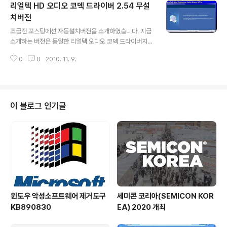
리얼텍 HD 오디오 코덱 드라이버 2.54 무설
으로 PC에 필요한 설치파일들의 정보가 남겨지는 버전이
며, 무설치 버전은 압축파일로 되어 있어 제어판의 장치관
치버전
글 내용
리자 업데이트를 이용하여 .inf파일을 수동으로 설정하여
조금전 포스팅에선 자동설치버전을 소개하였습니다. 지금
드라이버를 잡아주셔야 합니다. 번거로운 대신에 컴퓨터에
소개하는 버전은 동일한 리얼텍 오디오 코덱 드라이버지만
불필요한 파일 및 정보들이 남지 않고, USB등과 같은 이동
PC에 설치하지 않고 압축파일에 포함되어 있는 드라이버
식디스크에 저장하여 필요시 설치할 수 있다는 장점이 있
0
0
2010. 11. 9.
파일을 이용하여 바로 사용이 가능하게끔 하는 무설치버전
습니다. 지원가능한 ..
(포터블) 입니다. 무설치버전은 드라이버파일을 수동으로
설정해야하기 때문에 다소 번거로움이 없지않아 있습니다.
제어판의 장치관리자를 통해 해당 장치를 선택하여 드라이
버 업데이트를 수동으로 하셔야 합니다. 보통은 .inf파일이
이 블로그 인기글
드라이버 파일로 이 파일을 지정하여 설치하시면 됩니다.
또 드라이버 폴더만 선택하면 자동으로 해당파일을 검색하
여 설정하기때문에 큰 문제는 없습니다. 해당 버전에 대한
자세한 내용은 이전에 포스팅한 자동설치 버전을 참고하시
기 바랍니다. 2010/11/09 - [드라이버/..
윈도우 악성소프트웨어 제거도구
세미콘 코리아(SEMICON KOR
KB890830
EA) 2020 개최