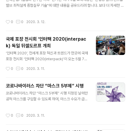
C밸브, 고압밸브, 게이트밸브 글로브밸브 등 공압 액추에
밸브 최적설계 종합실무 기술"에 대한 내용을 공유드리려 합니다. 보다 더 자세한 내
이터가 장착된 공압밸브, 전동 액추에이터가 장착된 전동
용은 해당 홈페이지를 참고하시면 감사하겠습니다. 교육일정: 2020년 03월23일
밸브, 수동방식(레버/기어)으로 동작하는 밸브를 제공하고
~ 2020년 03월27일 교육기간: 27시간 (5일) 교육장소: 한국산업기술협회 연수
작성시간
0
0
2020. 3. 12.
있다. 즉 동사는 기본 밸브부터 ..
원 (서울) 팜가자특전: 관련교육자료, 교재, 중식, 비합숙 [교육목적/특징] - 밸브(Val
ve)시스템의 최적설계, 선정, 및 고장진단, 유지보수 기술을 습득한다. - 콘트롤 밸브
의 최적 설계, 선정 및 고장 진단 유지 보수 기술을 습득한다. - 안전 밸브의 적용과
국제 포장 전시회 ‘인터팩 2020(interpac
보전 실무기술을 습득한다. - 밸브 밀봉(Sealing)기술 및 누유방지 기술을 습득한다
k) 독일 뒤셀도르프 개최
[교육대상] - 밸브 사용..
글 내용
‘인터팩 2020’, 전세계 포장 혁신과 트렌드가 한곳에 국제
포장 전시회 ‘인터팩 2020(interpack)’이 오는 5월 7~1
3일 독일 뒤셀도르프에서 개최된다. 인터팩은 169개국 1
작성시간
0
0
2020. 3. 11.
7만여 명이 방문하는 포장 산업 세계 최대 전시회로 올해
60여 개국에서 3,000여 개사가 참가하여 식품, 음료, 의
약품, 화장품 등 8가지 산업 분야에서 활용되는 포장 기술
코로나바이러스 차단 “마스크 5부제” 시행
을 광범위하게 선보일 예정이다. 인터팩은 17만여 명의 방
글 내용
코로나바이러스 차단 “마스크 5부제” 시행 지정된 날에만
문객 중 구매결정권을 가진 방문객이 76%에 달하며, 해외
공적 마스크를 구입할 수 있도록 하여, 마스크 수요가 급증
방문 비율 또한 74%로 국제성이 높아 해외 비즈니스 성사
함에도 수급이 불안정한 상황에 따른 대책으로 3월9일부
가능성이 매우 높다. 이러한 이유로 지난 회 개최 당시 방문
터 시행되었으며, 출생년도 끝자리 기준으로 구매할 수 있
객 설문 결과, 전시회에 대한 만족도와 추천도는 각각 9
작성시간
0
0
2020. 3. 11.
습니다. 5부제를 통한 마스크 구매는 “약국, 우체국, 농협
8%, 96%를 기록했다. 이러한 방문객 프로필은 참가 수..
하나로마트”등 공적판매처에서 구매할 수 있습니다. 출생
연도 끝자리가 1과6이면 월요일, 2와7이면 화요일, 3과8