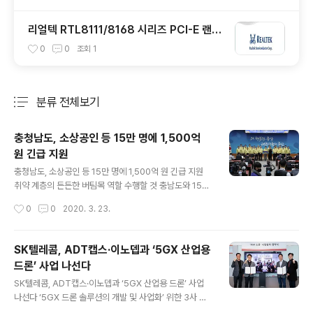
리얼텍 RTL8111/8168 시리즈 PCI-E 랜카
드 드라이버
0
0
조회
1
분류 전체보기
주요 글 목록
충청남도, 소상공인 등 15만 명에 1,500억
원 긴급 지원
글 내용
충청남도, 소상공인 등 15만 명에 1,500억 원 긴급 지원
취약 계층의 든든한 버팀목 역할 수행할 것 충남도와 15개
시·군이 도내 소상공인 등 15만 명을 대상으로 생활안정자
작성시간
0
0
2020. 3. 23.
금 1500억 원을 다음 달 긴급 지원한다. 양승조 지사와 15
개 시·군 시장·군수 등은 19일 도청 대회의실에서 기자회견
을 갖고, 코로나19 긴급 생활안정자금 지원 계획을 발표했
SK텔레콤, ADT캡스·이노뎁과 ‘5GX 산업용
다. 이번 지원은 코로나19 확산에 따른 경기 위축, 시설 임
드론’ 사업 나선다
시폐쇄 등 감염병 확산 차단을 위한 각종 조치로 인해 다수
글 내용
의 도민들이 생계 위협에 직면해 있다는 판단에 따라 도와
SK텔레콤, ADT캡스·이노뎁과 ‘5GX 산업용 드론’ 사업
시·군이 추경예산을 편성해 추진한다. 대상은 도내 주소를
나선다 ‘5GX 드론 솔루션의 개발 및 사업화’ 위한 3사 협
두고 있는 소상공인, 운수업체 종사자, 저소득층, 비정규직
약 체결 SK텔레콤(대표이사 사장 박정호)은 국내 대표 보