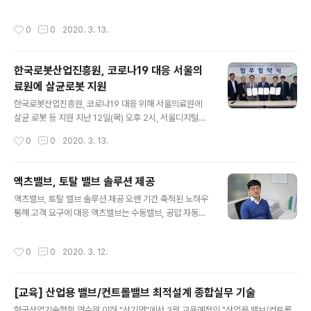
160A, 250A, 400A, 630A 정격사용전압: Ue (VAC) :
S-I 마이크로SD 카드 속도(90MB/s)보다 10배 이상 빠
220/230/240 , 380/400/415 차단용량코드: S,F,H
르다. 연속 쓰기 속도는 스토리지 메모리에 영화와 같은 데
작성시간
0
0
2020. 3. 13.
극 수: 3P, 4P 제품 특징: 누전 차단기는 과전류 및 단락 조
이터..
건에 대한 표준적인 방지와 별도로, 주로 절연 실패, 장비
및 인체에 대한 감전을 유발할 수 있는 누전에 대한 보호 기
한국로봇산업진흥원, 코로나19 대응 서울의
능을 제공하기 위해 사용됩니다. 친트코리아 제품상세페이
료원에 살균로봇 지원
지 이동
글 내용
한국로봇산업진흥원, 코로나19 대응 위해 서울의료원에
살균 로봇 등 지원 지난 12일(목) 오후 2시, 서울디지털재
단에서 관련 업무협약 체결 한국로봇산업진흥원이 코로나
작성시간
0
0
2020. 3. 13.
19 확산 방지를 위한 업무협약을 체결했다. (사진. 한국로
봇산업진흥원) 한국로봇산업진흥원이 「코로나19」전담병
원으로 지정된 서울의료원에 로봇 3종 6대를 지원한다. 이
액츠밸브, 토탈 밸브 솔루션 제공
번 지원은「코로나19」사태가 엄중한 가운데, 공공기관의 사
글 내용
액츠밸브, 토탈 밸브 솔루션 제공 오랜 기간 축적된 노하우
회적 책임을 다하는 차원에서 로봇지원을 검토하던 중, 서
통해 고객 요구에 대응 액츠밸브는 수동밸브, 공압 자동밸
울디지털재단의 로봇활용 지원 요청으로 로봇기업과 협력
브, 전동 자동밸브 등 기본 밸브부터 최첨단 기술이 적용된
해 추진하게 됐다. 지원하는 로봇은 살균, 물류, 발열감지
밸브까지 다양한 밸브를 제작 및 공급하고 있다. 오랜 기간
등 3종 각 2대씩 총 6대로, 진흥원은 로봇기업과 협력해
작성시간
0
0
2020. 3. 12.
축적된 노하우를 기반으로 문의부터 출고, 사후관리까지
「코로나19」사태 종식 시점까지 서울의료원에 동 로봇을 무
세심한 관리를 통한 품질경영 활동을 고객들에게 지원하고
상대여 형식으로 지원한다. 코로나 바이러..
있다. 최고의 밸브솔루션 기업에 도전하는 액츠밸브를 취
[교육] 산업용 밸브/컨트롤밸브 최적설계 종합실무 기술
재했다. 밸브 전문 기업 액츠밸브 [출처] [산업포털 여기에]
글 내용
기업탐방 인터뷰 액츠밸브는 볼밸브, 버터플라이밸브, PV
한국산업기술협회 연수원 이하 "산기연"에서 3월 교육예정인 "산업용 밸브/컨트롤