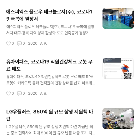
형으로 찍기 어려운 큰 규격들을 대체할 줄더스트부터 호
스, 가스켓까지 모두 생산 가능합니다. 사용소재: 고무, EP
에스피엑스 플로우 테크놀로지(주), 코로나1
DM, 실리콘, 발포 제공해주시는 도면에 맞춰 생산 가능합
9 극복에 앞장서
니다. 더 많은 제품 확인하기! 클릭 위의 링크 클릭시 산업
글 내용
포털 여기에 "에스제이패킹 홍보관"으로 이동합니다.
에스피엑스 플로우 테크놀로지(주), 코로나19 극복에 앞장
서다 대구·경북 지역 경제 활성화 도모 압축공기 청정기기
전문 기업 에스피엑스 플로우 테크놀로지(주)가 코로나19
작성시간
0
0
2020. 3. 9.
바이러스 문제로 어려움을 겪고 있는 대구·경북 지역에 구
호물품을 지원했다. 해당 물품은 확진자와 자가격리자 등
이 있는 기업 및 콤프레샤 기업들에게 우선적으로 전달됐
유아이패스, 코로나19 직원건강체크 로봇 무
다. (주)수호테크와 에이스테크는 본사 지원 정책에 따라
료 배포
코로나19를 극복하고, 대구·경북 지역의 활성화를 도모할
글 내용
예정이다. 에스피엑스 플로우 테크놀로지(주)가 신종 코로
유아이패스, 코로나19 직원건강체크 로봇 무료 배포 RPA
나바이러스 감염증(코로나19)으로 몸살을 앓고 있는 대구·
로봇이 카카오톡 통해 전직원의 건강 상태를 쉽고 빠르게
경북 지역에 도움의 손길을 내밀었다. 이들은 지난 3월 5
확인 글로벌 1위 RPA 기업 유아이패스코리아(UiPath Ko
작성시간
0
0
2020. 3. 8.
일(목) 각종 생필품, 마스크, 손소독제가 담긴 구호물품을
rea)는 코로나19 예방을 위한 ‘직원건강체크 자동화 로
전달하며 코로나19를 조속히 극복하..
봇’을 개발하고, 필요로 하는 모든 고객 및 파트너사에서 무
료로 다운로드 및 사용이 가능하도록 한다고 밝혔다. 최근
LG유플러스, 850억 원 규모 상생 지원책 마
코로나19 확산으로 기업 및 공공 기관 재직자들의 건강 상
련
태 및 바이러스 감염 여부 확인을 효율적으로 진행하기 위
글 내용
해 로봇을 개발했다. 기존에 RPA를 사용하고 하고 있거나
LG유플러스, 850억 원 규모 상생 지원책 마련 자금난 겪
무료 RPA 커뮤니티 버전을 다운받은 RPA 사용자는 웹 호
는 중소 협력사에 최대 500억 원 규모 납품 대금 조기 지
스팅 사이트인 깃허브에서 해당 로봇을 다운로드 받아 바
급 LG유플러스가 지난 3월 5일(목) 코로나19 확산에 따