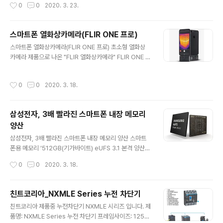
작성시간
0
0
2020. 3. 23.
근로자, 특수형태근로자와 프리랜서 등 15만여 명이다. 소
안기업인 ADT캡스(대표 박진효), 지능형 영상분석 플랫폼
상공인..
선도기업인 이노뎁(대표 이성진)과 함께 ‘5GX 드론 솔루
션의 개발 및 사업화’를 위한 3사 협약을 체결했다고 19일
스마트폰 열화상카메라(FLIR ONE 프로)
밝혔다. 18일 실시간 영상통화로 진행된 협약식에서 SK텔
글 내용
스마트폰 열화상카메라(FLIR ONE 프로) 초소형 열화상
레콤 박진효 보안사업부장(ADT캡스 대표 겸임)과 김윤 C
카메라 제품으로 나온 "FLIR 열화상카메라" FLIR ONE P
TO(AIX센터장 겸임), 이노뎁 이성진 대표 등 관계자들은
RO 입니다. 안드로이드, 아이폰 호환이 가능하여 다방면으
적극적인 협력을 통해 5G 드론 시장 선도 및 관련 생태계
로 활용이 가능할 것 같아 소개드립니다. 해당 제품은 산업
조성을 이끌어 낸다는 데 의견을 모았다. 이번 협약은 3사
작성시간
0
0
2020. 3. 18.
포털 여기에 홍보관을 통해 등록된 제품중 특정 모델을 선
가 보유한 역량을 바탕으로 미래 유망 사업인 드론에 5G
별하여 작성하므로, 제품의 자세한 스팩은 FLIR 공식 홈페
통신망을..
이지 또는 산업포털 여기에(yeogie.com) 홍보관을 통해
삼성전자, 3배 빨라진 스마트폰 내장 메모리
확인하시면 되겠습니다. FLIR 열화상카메라는 과열된 퓨
양산
즈, 불량한 연결부를 빠르게 찾아낼 수도 있으며, 누수 지점
글 내용
과 수해 지점도 찾아낼 수 있습니다. 전기배선(전기과열),
삼성전자, 3배 빨라진 스마트폰 내장 메모리 양산 스마트
수도배관, 자동차정비, 냉난방기기 에너지효율 확인 등 다
폰용 메모리 ‘512GB(기가바이트) eUFS 3.1 본격 양산
양한 전문 산업분야에 활용할 수 있으며, 휴대가 편리하여
삼성전자가 역대 최고 속도의 스마트폰용 메모리 ‘512GB
작성시간
0
0
2020. 3. 18.
야외활동 등..
(기가바이트) eUFS 3.1(embedded Universal Flash
Storage 3.1)’을 세계 최초로 본격 양산했다. '512GB e
UFS 3.1’은 기존 512GB eUFS 3.0 보다 약 3배 빠른 연
친트코리아_NXMLE Series 누전 차단기
속 쓰기 속도(1200MB/s)로 FHD(5.0GB 기준) 영화 1편
글 내용
친트코리아 제품중 누전차단기 NXMLE 시리즈 입니다. 제
을 약 4초 만에 저장할 수 있다. 이는 SATA SSD를 탑재
품명: NXMLE Series 누전 차단기 프레임사이즈: 125A,
한 PC의 데이터 처리 속도(540MB/s)보다 2배 이상, UH