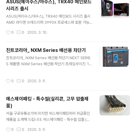
ASUS(에이수스/아수스), TRX40 메인보드
이면 수요일, 4와9이면 목요일, 5와0이면 금요일에만 마
시리즈 출시
스크를 살 수 있으며, 만약 주중 해당요일에 마스크를 구매
글 내용
하지 못했다면 주말인 토요일과 일요일에 구입할 수 있습
ASUS(에이수스/아수스), TRX40 메인보드 시리즈 출시
니다. 1975년생 이면… 끝자리가 5이니 금요일 이렇게 금
AMD 라이젠 쓰레드리퍼 3990X 프로세스와 호환 가능
요일만 생각하고 계시면 될 것 같네요 ㅠ 이게 뭔 난리인지
로벌 컴퓨팅 전문 기업 ASUS의 한국 지사인 에이수스 코
작성시간
0
0
2020. 3. 10.
보기 좋게 표로 다시 한번 공유..
리아(이하 ‘에이수스’)가 하이앤드 및 스트리밍 유저를 위
한 AMD 라이젠 쓰레드리퍼프로세서를 완벽하게 지원하
도록 새롭게 설계된 ROG Zenith II Extreme Alpha, R
친트코리아_ NXM Series 배선용 차단기
OG Strix TRX40-XE Gaming, Prime TRX40-Pro
글 내용
친트코리아_ NXM Series 배선용 차단기 NEXT SERIE
S 메인보드 시리즈를 출시한다고 밝혔다. AMD가 최근에
S 제품명: NXM Series 배선용 차단기 프레임사이즈: 12
발표한 64코어 128쓰레드 기반의 라이젠 쓰레드리퍼 39
5A, 160A, 250A, 400A, 630A 정격사용전압: Ue (V
90X는 하이앤드 데스크탑 프로세서로 3D 렌더링, 비주얼
AC) : 220/230/240, 380/400/415 차단용량코드: S,
이펙트 등의 비디오 전문 제작자를 위해 고안된 모델로 젠
작성시간
0
0
2020. 3. 9.
F,H 극 수: 1PN,2P,3P,3PN,4P 제품 특징: 배선용 차단기
코어 아키텍쳐를 기반으로 해 에너지 효율성이 개선..
는 과부하, 단락 회로 및 부족전압 상태가 전력분배회로에
서 발생할 때 회로 및 장비를 보호합니다. 또한, 자주 시동
에스제이패킹 - 특수씰(실리콘, 고무 압출제
하지 않는 모터를 과부하, 단락 및 부족전압으로부터 보허
품)
합니다. [부속장치도표] 1. 본체 2. 경보접점(옵션) 3. 모터
글 내용
구동 메커니즘(옵션) 4. 보조접점 5. 접속 플레이트(옵션)
서울 구로유통상가에 위치한 에스제이패킹에서 취급중인
6. 전압트립 7. 통신모듈(옵션) 8. 이면접속형 플레이트(옵
제품을 소개해 드립니다. 에스제이패킹 - 특수씰 압출 (실
션)..
리콘, 고무 압출제품) 압출금형틀을 장착후 소재를 밀어넣
작성시간
0
0
2020. 3. 9.
어 금형틀과 동일한 형태로 길게 뽑아내는 제품입니다. 금