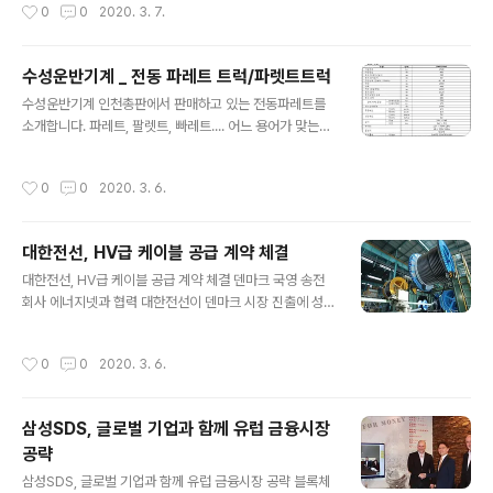
작성시간
0
0
2020. 3. 7.
로 사용이 가능하며, 개발자들이 조직에 맞게 자체적으로
른 국가적 위기 극복을 위한 정부 정책에 적극 동참하고 통
커스터마이즈도 가능하다..
신사업자로서 사회적 책임을 다하기 위해 850억원 규모의
지원책을 마련해 긴급 시행한다고 밝혔다. 먼저 LG유플러
수성운반기계 _ 전동 파레트 트럭/파렛트트럭
스는 코로나19로 어려움을 겪고 있는 중소 협력회사 지원
글 내용
수성운반기계 인천총판에서 판매하고 있는 전동파레트를
을 위해 현재 운용중인 800억원 규모의 동반성장재원 중
소개합니다. 파레트, 팔렛트, 빠레트.... 어느 용어가 맞는것
500억원 규모의 동반성장펀드를 250억원 늘린 750억
인지^^ 개개인 읽고 쉽게 편하게 통용되는 단어가 맞겠죠?
원으로 확대해 총 1050억원을 운영한다. 동반성장펀드는
ㅋ 제품명: 전동 파레트 트럭 / 파렛트 트럭 모델명 SWP-1
기업은행과 연계해 무이자 예탁금을 재원으로 저리 자금
작성시간
0
0
2020. 3. 6.
5HC 사양 다기능 전천후 능력으로 화물운반을 편리하게!
대여를 지원하는 프로그램이다. 이와 함께 LG유플러스는
수성운반기계에 문의를 주실때 모델명을 확인하시어 연락
자금난을 겪고 있는 중소 협력사..
주시면 아무래도 쉽게 상담을 받으실 수 있답니다. 상세정
대한전선, HV급 케이블 공급 계약 체결
보 간편한 조작으로 누구나 손쉽게 조작이 가능 비상정지
글 내용
스위치 장착-비상시 전원 차단으로 안전성 확보 브레이크
대한전선, HV급 케이블 공급 계약 체결 덴마크 국영 송전
장착형 바퀴 장착으로 안정적인 고정 기능 내장형-충전기
회사 에너지넷과 협력 대한전선이 덴마크 시장 진출에 성
장착 보다 더 다양한 제품을(파레트)를 찾고 계시다면 아래
공하며 유럽에서의 경쟁력을 한 단계 높였다. 대한전선이
의 수성운반기계 홍보관 링크를 클릭해보세요~! 수성운반
덴마크 현지 시각으로 3일 덴마크 국영 송전 회사인 에너
작성시간
0
0
2020. 3. 6.
기계 온라인 홍보관 바로가기
지넷(Energinet)과 HV(High Voltage)급 지중 송전망
공급을 위한 계약을 체결했다고 4일 밝혔다. 계약에 따르
면 대한전선은 에너지넷이 향후 8년간 발주하는 145-17
삼성SDS, 글로벌 기업과 함께 유럽 금융시장
0kV급 지중 송전망의 주요 공급자로서 2028년 3월까지
공략
수주 및 입찰에 참여해 케이블과 접속재를 납품하고 현지
글 내용
접속공사도 수행한다. 대한전선은 향후 8년간 에너지넷에
삼성SDS, 글로벌 기업과 함께 유럽 금융시장 공략 블록체