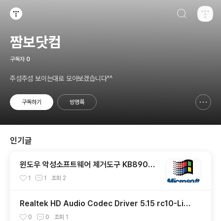
검색하기
티스토리
짬보닷컴
구독자
0
주섬주섬 보이는대로 모아보겠습니다^^
구독하기
방명록
신고하기 레이어
열기
인기글
윈도우 악성소프트웨어 제거도구 KB8908
30
1
1
조회
2
Realtek HD Audio Codec Driver 5.15 rc10-Linu
x(2.6)
0
0
조회
1