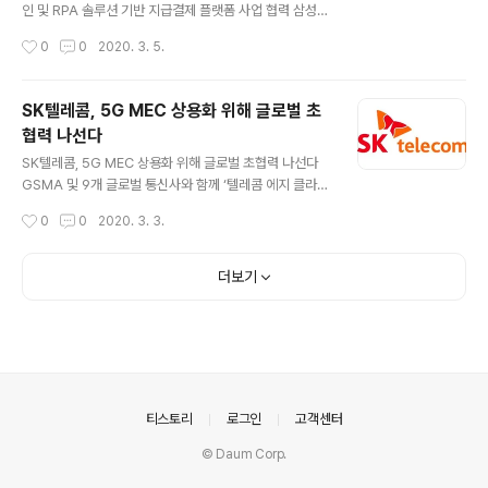
서 발주할 물량의 약 25% 이상을 공급할 것으로 예상하고
인 및 RPA 솔루션 기반 지급결제 플랫폼 사업 협력 삼성S
있다. 이번 계약은 대한전선의 덴마크 첫 진출이라는 데 의
DS가 이스라엘 기업과 손잡고 유럽 시장 공략에 나선다.
작성시간
0
0
2020. 3. 5.
미가 크다. 특히 첫..
삼성SDS는 지난 3월 3일(화) 이스라엘 크레도락스와 블
록체인 및 RPA 솔루션 기반 지급결제 플랫폼 사업 협력을
위한 협약을 체결했다. 이스라엘에 본사를 둔 크레도락스
SK텔레콤, 5G MEC 상용화 위해 글로벌 초
(Credorax)는 카드 결제 시 발생하는 지급, 정산 등 거래
협력 나선다
처리를 위한 서비스를 유럽 30개 이상의 국가에서 제공하
글 내용
고 있으며 미국, 일본, 중국 등에서도 사업을 수행하고 있
SK텔레콤, 5G MEC 상용화 위해 글로벌 초협력 나선다
다. 크레도락스는 자사의 지급결제 플랫폼에 삼성SDS의
GSMA 및 9개 글로벌 통신사와 함께 ‘텔레콤 에지 클라우
기업용 블록체인 플랫폼 넥스레저 유니버설(Nexledger
드 TF’ 발족 SK텔레콤이 5G 시대 핵심 기술 ‘5G MEC
작성시간
0
0
2020. 3. 3.
Universal)을 적용해 보안, 거래처리 속도, 신뢰성 등을
(모바일 에지 컴퓨팅)’ 기술의 글로벌 상용화를 위한 초협
향상시킬 계..
력에 나선다. SK텔레콤이 지난 2월 24일(현지 기준) 런던
에서 열린 GSMA 총회에서 도이치텔레콤, EE, KDDI, 오
더보기
렌지, 텔레포니카, 텔레콤 이탈리아, 차이나 유니콤, 싱텔,
NTT도코모 등 9개 글로벌 통신사와 ‘5G MEC’ 상용화를
목표로 ‘텔레콤 에지 클라우드 TF(Telecom Edge Clou
d TF)’를 발족했다고 1일 밝혔다. 세계 각지의 글로벌 통신
사들은 △클라우드 게임 △스마트팩토리 △자율주행 등
초저지연 서비스의 성능을 높이는 핵심 기술 ‘5..
의안내
티스토리
로그인
고객센터
© Daum Corp.